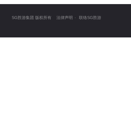
SG胜游集团 版权所有
法律声明
·
联络SG胜游