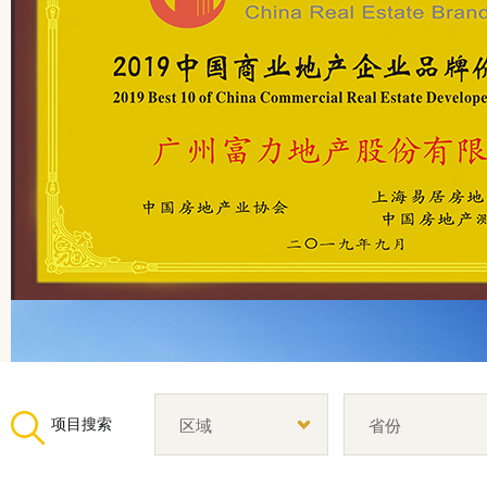
项目搜索
区域
省份