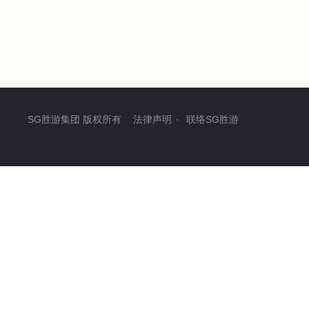
SG胜游集团 版权所有
法律声明
·
联络SG胜游