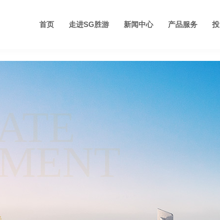
首页
走进SG胜游
新闻中心
产品服务
投
企业介绍
集团新闻
地产开发
股票资讯
SG胜游学堂
各地公司
创始人介绍
媒体报道
酒店发展
公告与披露
违纪查询
人才培养机制
图册
商业运营
廉洁举报
发展历程
企业管治
企业文化
视频
文体旅
企业
ATE
PMENT