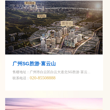
2023.02.03
山湖实
元宵佳节
2023.02.03
火小烈
—— 202
2023.02.01
好多人
秋尽冬来
广州SG胜游·富云山
售楼地址：广州市白云区白云大道北SG胜游·富云...
2020.03.27
采地瓜
020-85508888
联系电话：
春分时节