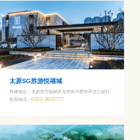
景墅喜乐闹元宵
以美好星光作序，讲述着人间相守的美好这份美好是和...
环保科普|世界湿地日,邀您一起保护湿地
3.02.02——世界湿地日 World Wetlands ...
向这里奔赴...到底是个什么样的宝藏之地？
，北风骤然寒，人生向暖，寻温暖之地，冬季的国之南...
太原SG胜游悦禧城
售楼地址：太原市万柏林区光华街与西中环交汇处往 ...
，食春味，踏青出游正当时！
0351-3652777
联系电话：
，海岛风光秀丽，万物欣欣向荣，所有的美好都已如约...