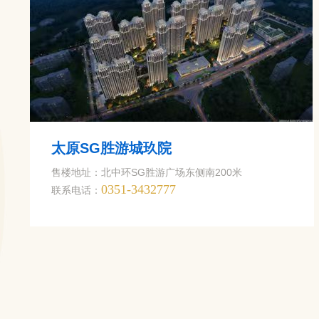
太原SG胜游城玖院
售楼地址：北中环SG胜游广场东侧南200米
0351-3432777
联系电话：