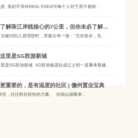
房 美好不等待REAL ESEATE每个人对于房子都有...
或许你了解珠江岸线核心的7公里，但你未必了解白云山麓风华的5公里
当被问到人居理想时，答案出奇一致：“无非珠水，无...
这里是SG胜游新城
里是SG胜游新城 SG胜游集团自成立之初一直秉承着健...
更重要的，是有温度的社区 | 儋州置业宝典
宅，往往胜在软性的力量。 在阅山湖看来...
G胜游悦禧花园|精装实景准现房 欲购从速
装着人们生活的喜怒哀乐，成为大多数人力量的源泉和...