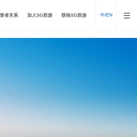
中/EN
资者关系
加入SG胜游
联络SG胜游
游
荣誉
互联网产贸
企业公民
医疗康养
设计建造