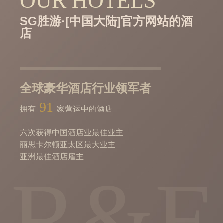
OUR HOTELS
SG胜游·[中国大陆]官方网站的酒
店
全球豪华酒店行业领军者
91
拥有
家营运中的酒店
六次获得中国酒店业最佳业主
丽思卡尔顿亚太区最大业主
亚洲最佳酒店雇主
R&F