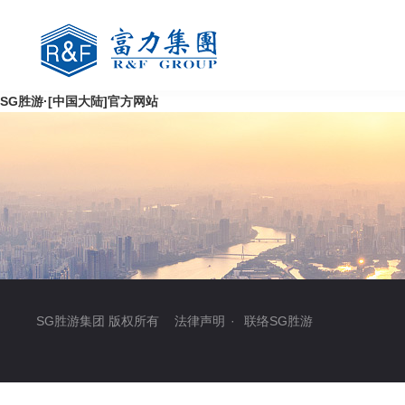
SG胜游·[中国大陆]官方网站
SG胜游集团 版权所有
法律声明
·
联络SG胜游